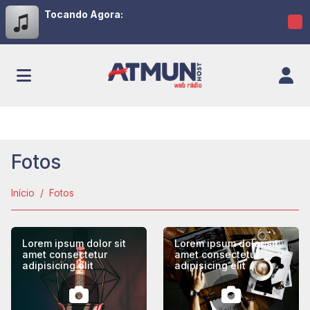
Tocando Agora:
Fotos
Início
Fotos
Lorem ipsum dolor sit
Lorem ipsum dolor sit
amet consectetur
amet consectetur
adipisicing elit
adipisicing elit