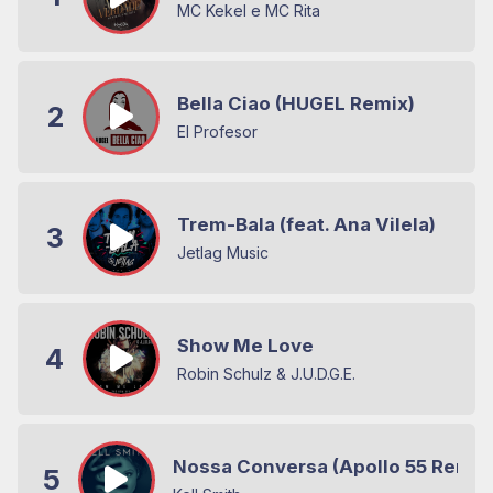
MC Kekel e MC Rita
Bella Ciao (HUGEL Remix)
2
El Profesor
Trem-Bala (feat. Ana Vilela)
3
Jetlag Music
Show Me Love
4
Robin Schulz & J.U.D.G.E.
Nossa Conversa (Apollo 55 Remix
5